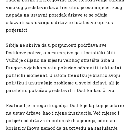
visokog predstavnika, a trenutno je osumnjičen zbog
napada na ustavni poredak države te se odbija
odazvati saslušanju u državno tužilaštvo uprkos
potjernici.
Srbija ne skriva da u potpunosti podržava sve
Dodikove poteze, a nesumnjivo ga i logistički štiti.
Vučić je ciljano na mjestu velikog stratišta Srba u
Drugom svjetskom ratu pokušao odbraniti i aktuelni
politički momenat. U istom trenutku je branio svoju
politiku i unutrašnje probleme u svojoj državi, ali je
paralelno pokušao predstaviti i Dodika kao žrtvu.
Realnost je mnogo drugačija. Dodik je taj koji je udario
na ustav države, kao i njene institucije. Već mjesec i
po bježi od državnih policijskih agencija, odnosno
koristi njihovu nemoć da ga privedu na saslušanje,