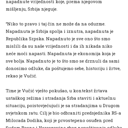
napadnute vrijednosti koje, prema njegovom
mišljenju, Srbija njeguje.
“Niko to pravo i taj čin ne može da na oduzme.
Napadnuta je Srbija spolja i iznutra, napadnuta je
Republika Srpska. Napadnuto je sve ono što smo
mislili da su naše vrijednosti i da ih nikada niko
neće moći napasti. Napadnuta je ekonomija koja je
sve bolja. Napadnuto je to što smo se drznuli da sami
donosimo odluke, da poštujemo sebe, historiju i žrtve,
rekao je Vučić.
Time je Vučić vješto pokušao, u kontekst žrtava
ustaškog režima i stradanja Srba staviti i aktuelnu
situaciju, poistovjećujući je sa stradanjima u Drugom
svjetskom ratu. Cilj je bio odbraniti predsjednika RS-a
Milorada Dodika, koji je prvostepeno osuđen pred
Sudom Bosne i Hercegovine zbog nepoštivanja odluka