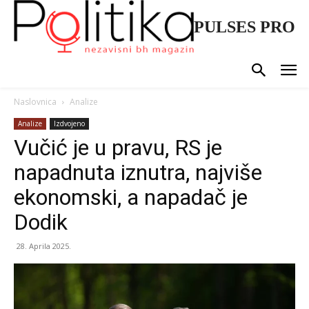
PULSES PRO
Naslovnica
Analize
Analize
Izdvojeno
Vučić je u pravu, RS je
napadnuta iznutra, najviše
ekonomski, a napadač je
Dodik
28. Aprila 2025.