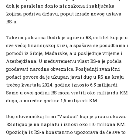
dok je paralelno donio niz zakona i zaključaka
kojima podriva državu, poput izrade novog ustava
RS-a.
Takvim potezima Dodik je ugrozio RS, entitet koji je u
sve većoj finansijskoj krizi, a spašava se posudbama i
pomoći iz Srbije, Mađarske, a u posljednje vrijeme i
Azerbejdžana. U međuvremenu vlast RS-a je počela
prodavati narodne obveznice. Posljednji zvanični
podaci govore da je ukupan javni dug u RS na kraju
trećeg kvartala 2024. godine iznosio 6,5 milijardi.
Samo u ovoj godini RS mora vratiti oko milijardu KM
duga, a naredne godine 1,6 milijardi KM.
Dug slovenačkoj firmi “Viaduct” koji je prouzrokovao
RS stigao je na naplatu i iznosi oko 110 miliona KM.
Opozicija iz RS-a konstantno upozorava da će sve to