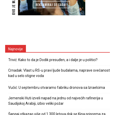
Najnovije
Trivić: Kako to da je Dodik presuđen, a i dalje je u politici?
Crnadak: Vlast u RS-u pravi ljude budalama, naprave svečanost
kad u selo stigne voda
Vučić: U septembru otvaramo fabriku dronova sa Izraelcima
Jemenski Huti izveli napad na jednu od najvećih rafinerija u
Saudijskoj Arabiji, izbio veliki požar
Šangaj otkazao više od 1.300 letova dok se Kina priprema za