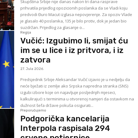
Skupština Srbije nije danas nakon tri dana rasprave
prihvatila prijedlog opozicionih poslanika da se Vladi koju
predvodi Đuro Macut izglasa nepovjerenje. Za opoziv Vlade
je glasalo 40 poslanika, 135 je bilo protiv, dok je jedan bio
suzdržan. Prijedlog za glasanje o...
Regija
Vučić: Izgubimo li, smijat ću
im se u lice i iz pritvora, i iz
zatvora
27. Jula 2026.
Predsjednik Srbije Aleksandar Vučić izjavio je u nedjelju da
neće bježati iz zemlje ako Srpska napredna stranka (SNS)
izgubi izbore koje on najavljuje posljednjih mjeseci,
kalkulirajući s terminima u otvorenoj namjeri da ostavkom na
dužnost šefa države pokuša osigurati...
Preporučujemo
Podgorička kancelarija
Interpola raspisala 294
crvene potjernice