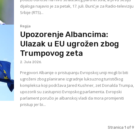
dijaloga najavio je za petak, 17. juli. Đurić je za Radio-televiziju
Srbije (RTS)...
Regija
Upozorenje Albancima:
Ulazak u EU ugrožen zbog
Trumpovog zeta
2. Jula 2026.
Pregovori Albanije o pristupanju Evropskoj uniji mogli bi biti
ugroženi zbog planirane izgradnje luksuznog turističkog
kompleksa koji podržava Jared Kushner, zet Donalda Trumpa,
upozorili su zastupnici Evropskog parlamenta. Evropski
parlament poručio je albanskoj vladi da mora promijeniti
pristup jer bi...
Stranica 1 of 9