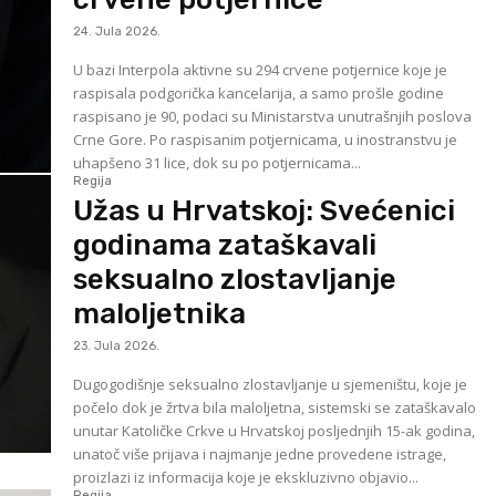
24. Jula 2026.
U bazi Interpola aktivne su 294 crvene potjernice koje je
raspisala podgorička kancelarija, a samo prošle godine
raspisano je 90, podaci su Ministarstva unutrašnjih poslova
Crne Gore. Po raspisanim potjernicama, u inostranstvu je
uhapšeno 31 lice, dok su po potjernicama...
Regija
Užas u Hrvatskoj: Svećenici
godinama zataškavali
seksualno zlostavljanje
maloljetnika
23. Jula 2026.
Dugogodišnje seksualno zlostavljanje u sjemeništu, koje je
počelo dok je žrtva bila maloljetna, sistemski se zataškavalo
unutar Katoličke Crkve u Hrvatskoj posljednjih 15-ak godina,
unatoč više prijava i najmanje jedne provedene istrage,
proizlazi iz informacija koje je ekskluzivno objavio...
Regija