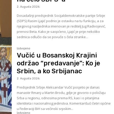
2. Augusta 2026.
Dosadašnji predsjednik Socijaldemokratske partije Srbije
(SDPS) Rasim Ljajić podnio je ostavku na tu funkciju, a za
njegovog nasljednika imenovan je reditelj Jug Radivojević,
prenosi Beta. Kako je saopćeno, Ljajić je prije nekoliko
sedmica odlučio da se povuče s čela stranke...
Izdvojeno
Vučić u Bosanskoj Krajini
održao “predavanje”: Ko je
Srbin, a ko Srbijanac
2. Augusta 2026.
Predsjednik Srbije Aleksandar Vučić posjetio je danas
manastir Rmanj u Martin Brodu, gdje je govorio o položaju
Srba u regionu, odnosima prema RS, kao i o pitanjima
identiteta i nacionalnog jedinstva. Komentarišući četiri općine
u Federaciji BiH sa većinski srpskim...
Izdvojeno