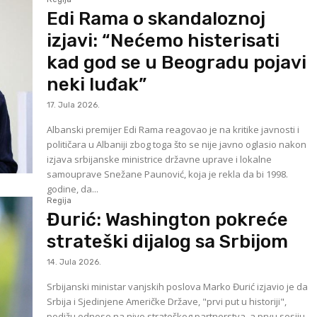
Edi Rama o skandaloznoj
izjavi: “Nećemo histerisati
kad god se u Beogradu pojavi
neki luđak”
17. Jula 2026.
Albanski premijer Edi Rama reagovao je na kritike javnosti i
političara u Albaniji zbog toga što se nije javno oglasio nakon
izjava srbijanske ministrice državne uprave i lokalne
samouprave Snežane Paunović, koja je rekla da bi 1998.
godine, da...
Regija
Đurić: Washington pokreće
strateški dijalog sa Srbijom
14. Jula 2026.
Srbijanski ministar vanjskih poslova Marko Đurić izjavio je da
Srbija i Sjedinjene Američke Države, "prvi put u historiji",
podižu odnose na nivo strateškog partnerstva, a prvu sesiju