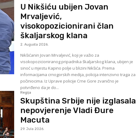
U Nikšiću ubijen Jovan
Mrvaljević,
visokopozicionirani član
škaljarskog klana
2. Augusta 2026.
Nikšićanin Jovan Mrvaljević, koji je važio za
visokopozicioniranog pripadnika škaljarskog klana, ubijen je
sinoć u mjestu Kapino polje u blizini Nikšića. Prema
informacijama crnogorskih medija, policija intenzivno traga za
počiniocima. Iz Uprave policije Crne Gore zvanično je
potvrđeno da je do...
Regija
Skupština Srbije nije izglasala
nepovjerenje Vladi Đure
Macuta
29. Jula 2026.