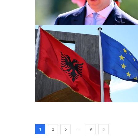
...
1
2
3
9