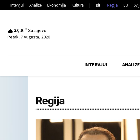
Intervjui
Analize
Ekonomija
Kultura
|
BiH
Regija
EU
Svij
24.8
C
Sarajevo
Petak, 7 Augusta, 2026
INTERVJUI
ANALIZE
Regija