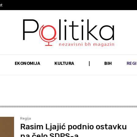
et
EKONOMIJA
KULTURA
|
BIH
REGI
Regija
Rasim Ljajić podnio ostavku
na čelo SDPS-a